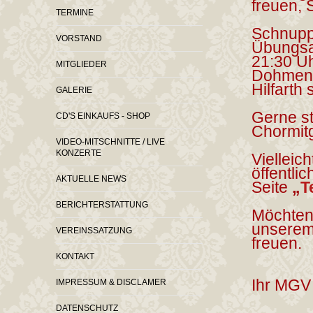
freuen, 
TERMINE
Schnupp
VORSTAND
Übungsab
21:30 U
MITGLIEDER
Dohmen,
Hilfarth s
GALERIE
Gerne st
CD'S EINKAUFS - SHOP
Chormitg
VIDEO-MITSCHNITTE / LIVE
KONZERTE
Vielleich
öffentlic
AKTUELLE NEWS
Seite
„
T
BERICHTERSTATTUNG
Möchten 
unserem 
VEREINSSATZUNG
freuen.
KONTAKT
Ihr MGV 
IMPRESSUM & DISCLAMER
DATENSCHUTZ